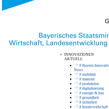
INNOVATIONSNETZWE
Hier findet Innovation statt
INNOVATIONEN
AKTUELL
Anstehende
Mobilität
Termine
# Bayern Innovativ
Material
News
Vergangene
Termine
# mobilität
Produktion
Messeauftritt mit
# material
Digitalisierung
Bayern Innovativ
# produktion
Energie & Bau
# digitalisierung
# energie & bau
Gesundheit
# gesundheit
Sicherheit
# sicherheit
INNOVATIONSSERVICE
# kreativwirtschaft