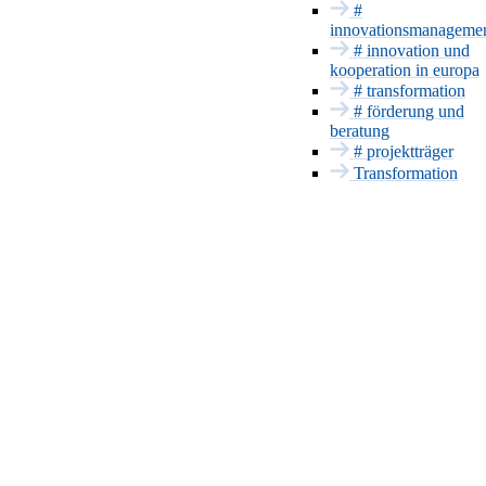
#
Förderung und
innovationsmanageme
Beratung
# innovation und
Projektträger
kooperation in europa
Patente & CE
# transformation
# förderung und
Innovationsmanageme
beratung
Europa und
# projektträger
International
Transformation