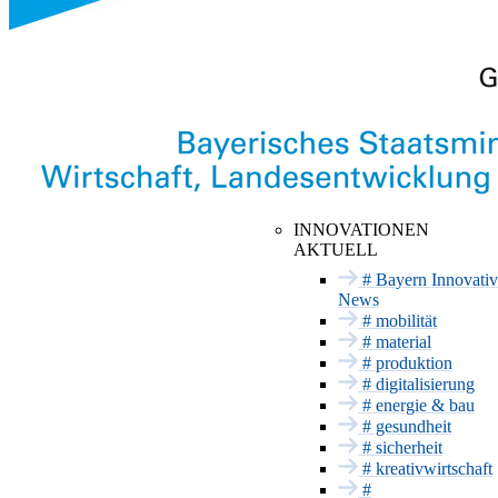
INNOVATIONSNETZWE
Hier findet Innovation statt
INNOVATIONEN
AKTUELL
Anstehende
Mobilität
Termine
# Bayern Innovativ
Material
News
Vergangene
Termine
# mobilität
Produktion
Messeauftritt mit
# material
Digitalisierung
Bayern Innovativ
# produktion
Energie & Bau
# digitalisierung
# energie & bau
Gesundheit
# gesundheit
Sicherheit
# sicherheit
INNOVATIONSSERVICE
# kreativwirtschaft
#
Förderung und