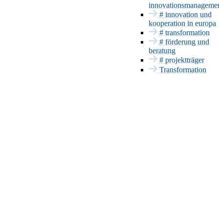
innovationsmanageme
Beratung
# innovation und
Projektträger
kooperation in europa
Patente & CE
# transformation
# förderung und
Innovationsmanageme
beratung
Europa und
# projektträger
International
Transformation