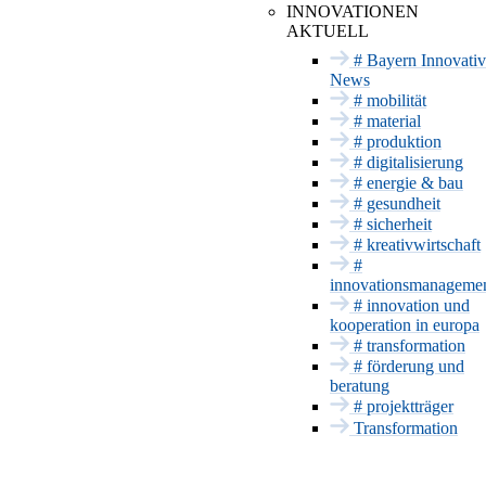
INNOVATIONSNETZWE
Hier findet Innovation statt
INNOVATIONEN
AKTUELL
Anstehende
Mobilität
Termine
# Bayern Innovativ
Material
News
Vergangene
Termine
# mobilität
Produktion
Messeauftritt mit
# material
Digitalisierung
Bayern Innovativ
# produktion
Energie & Bau
# digitalisierung
# energie & bau
Gesundheit
# gesundheit
Sicherheit
# sicherheit
INNOVATIONSSERVICE
# kreativwirtschaft
#
Förderung und
innovationsmanageme
Beratung
# innovation und
Projektträger
kooperation in europa
Patente & CE
# transformation
# förderung und
Innovationsmanageme
beratung
Europa und
# projektträger
International
Transformation