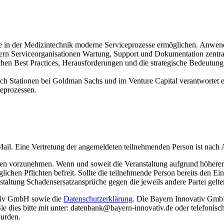
nge in der Medizintechnik moderne Serviceprozesse ermöglichen. Anwend
uern Serviceorganisationen Wartung, Support und Dokumentation zentral.
chen Best Practices, Herausforderungen und die strategische Bedeutung 
ach Stationen bei Goldman Sachs und im Venture Capital verantwortet e
eprozessen.
ail. Eine Vertretung der angemeldeten teilnehmenden Person ist nach
gen vorzunehmen. Wenn und soweit die Veranstaltung aufgrund höhere
ichen Pflichten befreit. Sollte die teilnehmende Person bereits den Eintr
altung Schadensersatzansprüche gegen die jeweils andere Partei gelt
tiv GmbH sowie die
Datenschutzerklärung
. Die Bayern Innovativ GmbH
Sie dies bitte mit unter: datenbank@bayern-innovativ.de oder telefonis
urden.