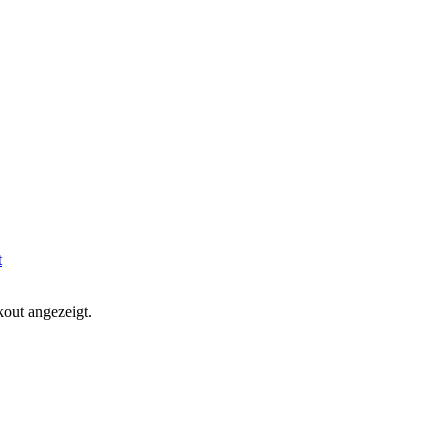
t
kout angezeigt.