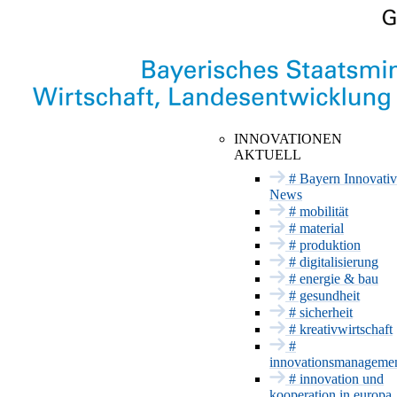
INNOVATIONSNETZWE
Hier findet Innovation statt
INNOVATIONEN
AKTUELL
Anstehende
Mobilität
Termine
# Bayern Innovativ
Material
News
Vergangene
Termine
# mobilität
Produktion
Messeauftritt mit
# material
Digitalisierung
Bayern Innovativ
# produktion
Energie & Bau
# digitalisierung
# energie & bau
Gesundheit
# gesundheit
Sicherheit
# sicherheit
INNOVATIONSSERVICE
# kreativwirtschaft
#
Förderung und
innovationsmanageme
Beratung
# innovation und
Projektträger
kooperation in europa
Patente & CE