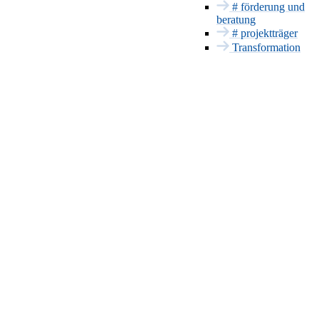
# förderung und
Innovationsmanageme
beratung
Europa und
# projektträger
International
Transformation