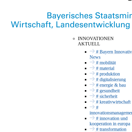
INNOVATIONSNETZWE
Hier findet Innovation statt
INNOVATIONEN
AKTUELL
Anstehende
Mobilität
Termine
# Bayern Innovativ
Material
News
Vergangene
Termine
# mobilität
Produktion
Messeauftritt mit
# material
Digitalisierung
Bayern Innovativ
# produktion
Energie & Bau
# digitalisierung
# energie & bau
Gesundheit
# gesundheit
Sicherheit
# sicherheit
INNOVATIONSSERVICE
# kreativwirtschaft
#
Förderung und
innovationsmanageme
Beratung
# innovation und
Projektträger
kooperation in europa
Patente & CE
# transformation