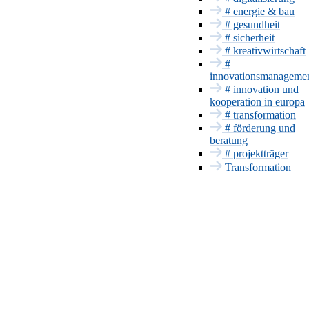
# energie & bau
Gesundheit
# gesundheit
Sicherheit
# sicherheit
INNOVATIONSSERVICE
# kreativwirtschaft
#
Förderung und
innovationsmanageme
Beratung
# innovation und
Projektträger
kooperation in europa
Patente & CE
# transformation
# förderung und
Innovationsmanageme
beratung
Europa und
# projektträger
International
Transformation