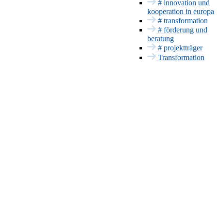
# innovation und
Projektträger
kooperation in europa
Patente & CE
# transformation
# förderung und
Innovationsmanageme
beratung
Europa und
# projektträger
International
Transformation