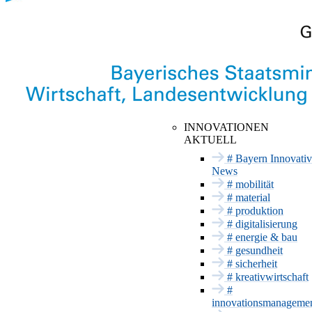
INNOVATIONSNETZWE
Hier findet Innovation statt
INNOVATIONEN
AKTUELL
Anstehende
Mobilität
Termine
# Bayern Innovativ
Material
News
Vergangene
Termine
# mobilität
Produktion
Messeauftritt mit
# material
Digitalisierung
Bayern Innovativ
# produktion
Energie & Bau
# digitalisierung
# energie & bau
Gesundheit
# gesundheit
Sicherheit
# sicherheit
INNOVATIONSSERVICE
# kreativwirtschaft
#
Förderung und
innovationsmanageme
Beratung