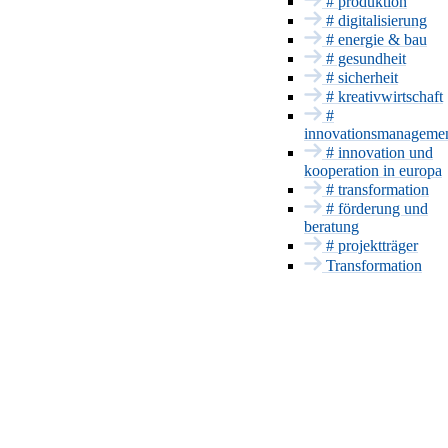
Bayern Innovativ
# produktion
Energie & Bau
# digitalisierung
# energie & bau
Gesundheit
# gesundheit
Sicherheit
# sicherheit
INNOVATIONSSERVICE
# kreativwirtschaft
#
Förderung und
innovationsmanageme
Beratung
# innovation und
Projektträger
kooperation in europa
Patente & CE
# transformation
# förderung und
Innovationsmanageme
beratung
Europa und
# projektträger
International
Transformation