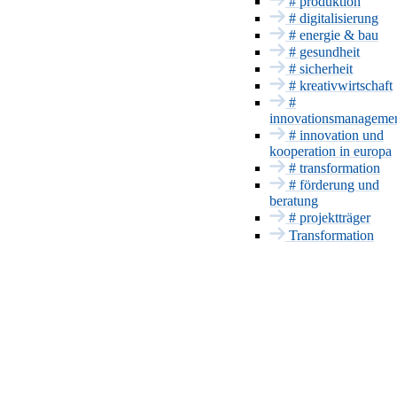
Bayern Innovativ
# produktion
Energie & Bau
# digitalisierung
# energie & bau
Gesundheit
# gesundheit
Sicherheit
# sicherheit
INNOVATIONSSERVICE
# kreativwirtschaft
#
Förderung und
innovationsmanageme
Beratung
# innovation und
Projektträger
kooperation in europa
Patente & CE
# transformation
# förderung und
Innovationsmanageme
beratung
Europa und
# projektträger
International
Transformation